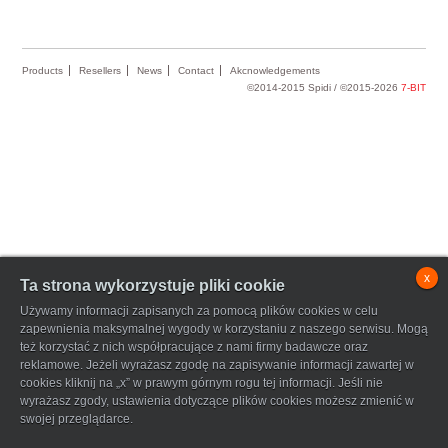
Products
Resellers
News
Contact
Akcnowledgements
©2014-2015 Spidi / ©2015-2026
7-BIT
x
Ta strona wykorzystuje pliki cookie
Używamy informacji zapisanych za pomocą plików cookies w celu
zapewnienia maksymalnej wygody w korzystaniu z naszego serwisu. Mogą
też korzystać z nich współpracujące z nami firmy badawcze oraz
reklamowe. Jeżeli wyrażasz zgodę na zapisywanie informacji zawartej w
cookies kliknij na „x” w prawym górnym rogu tej informacji. Jeśli nie
wyrażasz zgody, ustawienia dotyczące plików cookies możesz zmienić w
swojej przeglądarce.