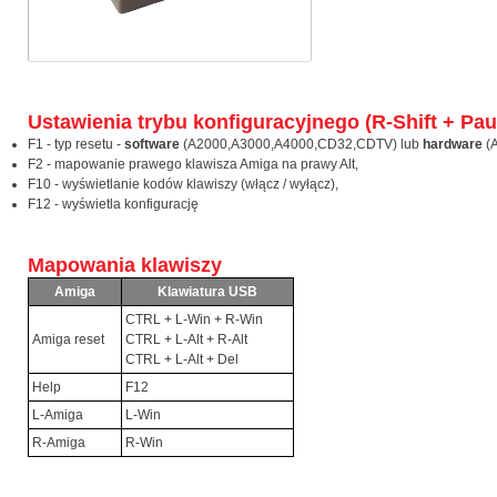
Ustawienia trybu konfiguracyjnego (R-Shift + Pau
F1 - typ resetu -
software
(A2000,A3000,A4000,CD32,CDTV) lub
hardware
(
F2 - mapowanie prawego klawisza Amiga na prawy Alt,
F10 - wyświetlanie kodów klawiszy (włącz / wyłącz),
F12 - wyświetla konfigurację
Mapowania klawiszy
Amiga
Klawiatura USB
CTRL + L-Win + R-Win
Amiga reset
CTRL + L-Alt + R-Alt
CTRL + L-Alt + Del
Help
F12
L-Amiga
L-Win
R-Amiga
R-Win