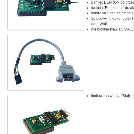
pamięć EEPROM do przec
funkcja "Bootloader" do a
kontrolka "Status" informu
16 bitowy mikrokontroler f
nanoWatt,
nie blokuje klawiatury A6
limitowana wersja "Biały p