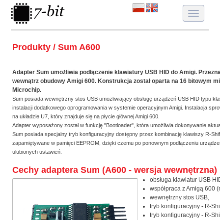
Toggle
navigatio
Produkty / Sum A600
Adapter Sum umożliwia podłączenie klawiatury USB HID do Amigi. Przezn
wewnątrz obudowy Amigi 600. Konstrukcja został oparta na 16 bitowym mi
Microchip.
Sum posiada wewnętrzny stos USB umożliwiający obsługę urządzeń USB HID typu kla
instalacji dodatkowego oprogramowania w systemie operacyjnym Amigi. Instalacja spr
na układzie U7, który znajduje się na płycie głównej Amigi 600.
Adapter wyposażony został w funkcję "Bootloader", która umożliwia dokonywanie aktua
Sum posiada specjalny tryb konfiguracyjny dostępny przez kombinację klawiszy R-Shi
zapamiętywane w pamięci EEPROM, dzięki czemu po ponownym podłączeniu urządzeni
ulubionych ustawień.
Cechy adaptera Sum (A600 - wersja wewnętrzna)
obsługa klawiatur USB HI
współpraca z Amigą 600 (
wewnętrzny stos USB,
tryb konfiguracyjny - R-Sh
tryb konfiguracyjny - R-Shi