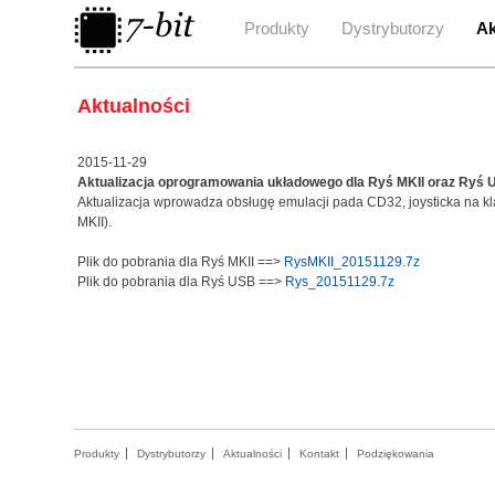
Produkty
Dystrybutorzy
Ak
Aktualności
2015-11-29
Aktualizacja oprogramowania układowego dla Ryś MKII oraz Ryś
Aktualizacja wprowadza obsługę emulacji pada CD32, joysticka na k
MKII).
Plik do pobrania dla Ryś MKII ==>
RysMKII_20151129.7z
Plik do pobrania dla Ryś USB ==>
Rys_20151129.7z
Produkty
Dystrybutorzy
Aktualności
Kontakt
Podziękowania