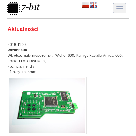
Toggle
navigatio
Aktualności
2019-11-23
Wicher 608
Wkrótce, mały, niepozorny ... Wicher 608. Pamięć Fast dla Amigai 600.
- max. 11MB Fast Ram,
- pcmcia friendly,
- funkcja maprom