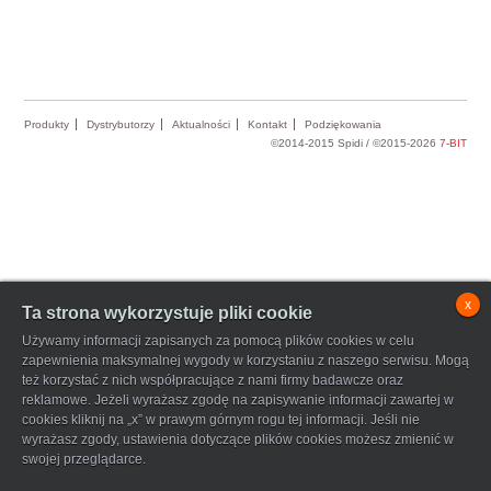
Produkty
Dystrybutorzy
Aktualności
Kontakt
Podziękowania
©2014-2015 Spidi / ©2015-2026
7-BIT
x
Ta strona wykorzystuje pliki cookie
Używamy informacji zapisanych za pomocą plików cookies w celu
zapewnienia maksymalnej wygody w korzystaniu z naszego serwisu. Mogą
też korzystać z nich współpracujące z nami firmy badawcze oraz
reklamowe. Jeżeli wyrażasz zgodę na zapisywanie informacji zawartej w
cookies kliknij na „x” w prawym górnym rogu tej informacji. Jeśli nie
wyrażasz zgody, ustawienia dotyczące plików cookies możesz zmienić w
swojej przeglądarce.