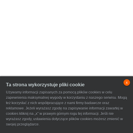
x
Ta strona wykorzystuje pliki cookie
Używamy informacji zapisanych za pomocą plików cookies w celu
zapewnienia maksymalnej wygody w korzystaniu z naszego serwisu. Mogą
też korzystać z nich współpracujące z nami firmy badawcze oraz
reklamowe. Jeżeli wyrażasz zgodę na zapisywanie informacji zawartej w
cookies kliknij na „x” w prawym górnym rogu tej informacji. Jeśli nie
wyrażasz zgody, ustawienia dotyczące plików cookies możesz zmienić w
swojej przeglądarce.