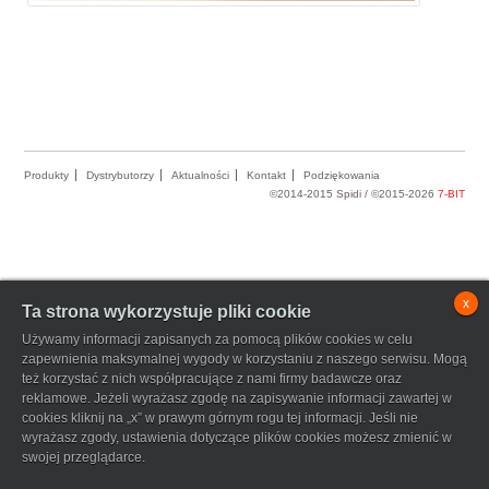
Produkty
Dystrybutorzy
Aktualności
Kontakt
Podziękowania
©2014-2015 Spidi / ©2015-2026
7-BIT
x
Ta strona wykorzystuje pliki cookie
Używamy informacji zapisanych za pomocą plików cookies w celu
zapewnienia maksymalnej wygody w korzystaniu z naszego serwisu. Mogą
też korzystać z nich współpracujące z nami firmy badawcze oraz
reklamowe. Jeżeli wyrażasz zgodę na zapisywanie informacji zawartej w
cookies kliknij na „x” w prawym górnym rogu tej informacji. Jeśli nie
wyrażasz zgody, ustawienia dotyczące plików cookies możesz zmienić w
swojej przeglądarce.