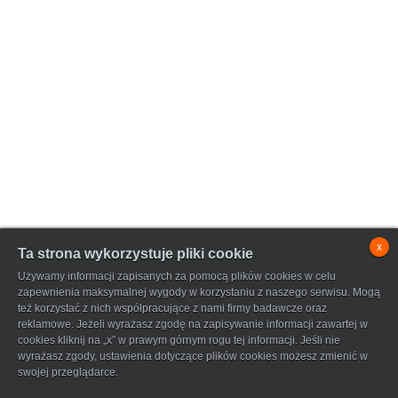
x
Ta strona wykorzystuje pliki cookie
Używamy informacji zapisanych za pomocą plików cookies w celu
zapewnienia maksymalnej wygody w korzystaniu z naszego serwisu. Mogą
też korzystać z nich współpracujące z nami firmy badawcze oraz
reklamowe. Jeżeli wyrażasz zgodę na zapisywanie informacji zawartej w
cookies kliknij na „x” w prawym górnym rogu tej informacji. Jeśli nie
wyrażasz zgody, ustawienia dotyczące plików cookies możesz zmienić w
swojej przeglądarce.