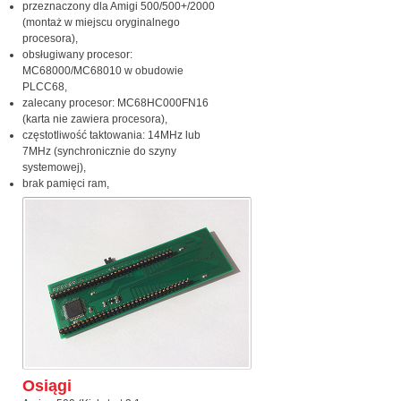
przeznaczony dla Amigi 500/500+/2000
(montaż w miejscu oryginalnego
procesora),
obsługiwany procesor:
MC68000/MC68010 w obudowie
PLCC68,
zalecany procesor: MC68HC000FN16
(karta nie zawiera procesora),
częstotliwość taktowania: 14MHz lub
7MHz (synchronicznie do szyny
systemowej),
brak pamięci ram,
Osiągi