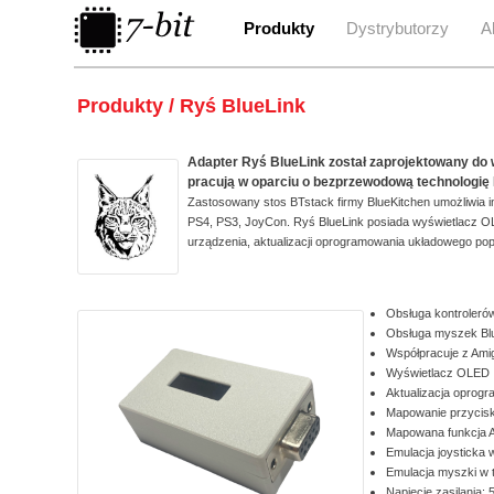
Produkty
Dystrybutorzy
A
Produkty / Ryś BlueLink
Adapter Ryś BlueLink został zaprojektowany do 
pracują w oparciu o bezprzewodową technologię 
Zastosowany stos BTstack firmy BlueKitchen umożliwia i
PS4, PS3, JoyCon. Ryś BlueLink posiada wyświetlacz OL
urządzenia, aktualizacji oprogramowania układowego pop
Obsługa kontroleró
Obsługa myszek Bl
Współpracuje z Amiga
Wyświetlacz OLED
Aktualizacja oprog
Mapowanie przyciskó
Mapowana funkcja Au
Emulacja joysticka w
Emulacja myszki w t
Napięcie zasilania: 