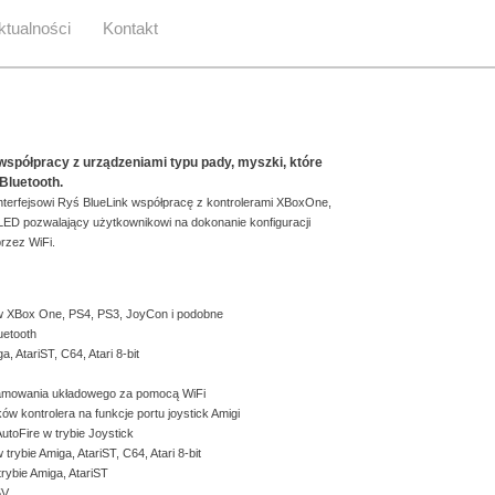
ktualności
Kontakt
współpracy z urządzeniami typu pady, myszki, które
Bluetooth.
nterfejsowi Ryś BlueLink współpracę z kontrolerami XBoxOne,
ED pozwalający użytkownikowi na dokonanie konfiguracji
rzez WiFi.
w XBox One, PS4, PS3, JoyCon i podobne
uetooth
, AtariST, C64, Atari 8-bit
ramowania układowego za pomocą WiFi
w kontrolera na funkcje portu joystick Amigi
toFire w trybie Joystick
 trybie Amiga, AtariST, C64, Atari 8-bit
rybie Amiga, AtariST
5V