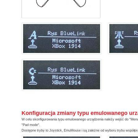
Konfiguracja zmiany typu emulowanego urz
W celu skonfigurowania typu emulowanego urządzenia należy wejść do "Menu"
"Pad mode".
Dostępne tryby to Joystick, EmuMouse i są zależne od wyboru trybu współp