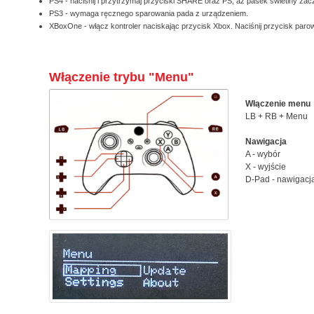
PS4 - naciśnij i przytrzymaj przyciski SHARE oraz PS, aż pasek świetlny zac
PS3 - wymaga ręcznego sparowania pada z urządzeniem.
XBoxOne - włącz kontroler naciskając przycisk Xbox. Naciśnij przycisk paro
Włączenie trybu "Menu"
Włączenie menu
LB + RB + Menu
Nawigacja
A - wybór
X - wyjście
D-Pad - nawigacj