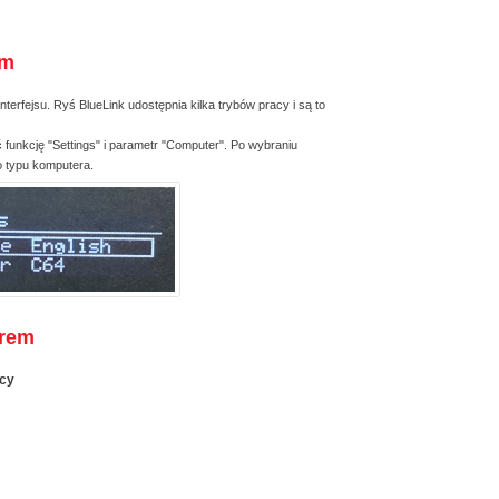
em
nterfejsu. Ryś BlueLink udostępnia kilka trybów pracy i są to
 funkcję "Settings" i parametr "Computer". Po wybraniu
o typu komputera.
erem
acy