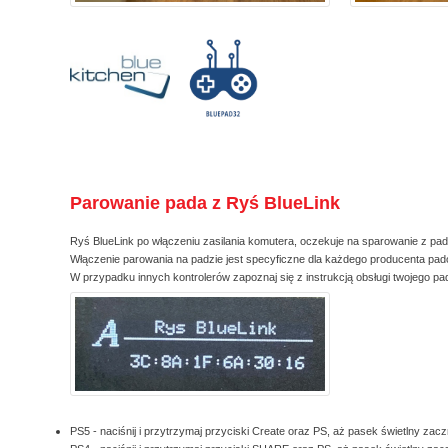
Parowanie pada z Ryś BlueLink
Ryś BlueLink po włączeniu zasilania komutera, oczekuje na sparowanie z pa
Włączenie parowania na padzie jest specyficzne dla każdego producenta padó
W przypadku innych kontrolerów zapoznaj się z instrukcją obsługi twojego pa
PS5 - naciśnij i przytrzymaj przyciski Create oraz PS, aż pasek świetlny zacz