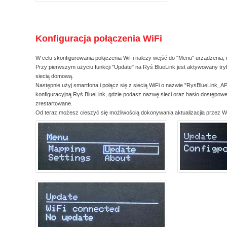
Konfiguracja połączenia WiFi
W celu skonfigurowania połączenia WiFi należy wejść do "Menu" urządzenia, 
Przy pierwszym użyciu funkcji "Update" na Ryś BlueLink jest aktywowany try
siecią domową.
Następnie użyj smartfona i połącz się z siecią WiFi o nazwie "RysBlueLink_A
konfiguracyjną Ryś BlueLink, gdzie podasz nazwę sieci oraz hasło dostępowe
zrestartowane.
Od teraz możesz cieszyć się możliwością dokonywania aktualizacjia przez Wi