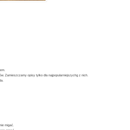
dem.
w. Zamieszczamy opisy tylko dla najpopularniejszychg z nich.
da.
nie migać.