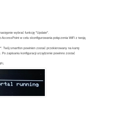
następnie wybrać funkcję "Update".
b AccessPoint w celu skonfigurowania połączenia WiFi z twoją
P". Twój smartfon powinien zostać przekierowany na kartę
. Po zapisaniu konfiguracji urządzenie powinno zostać
Fi.