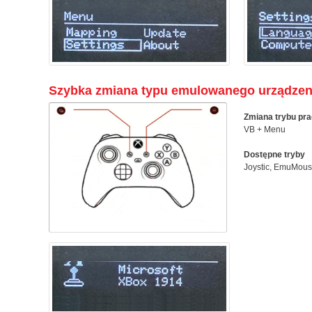
Szybka zmiana typu emulowanego urządzen
Zmiana trybu pr
VB + Menu
Dostępne tryby
Joystic, EmuMou