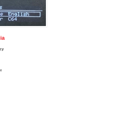
ia
acy
se