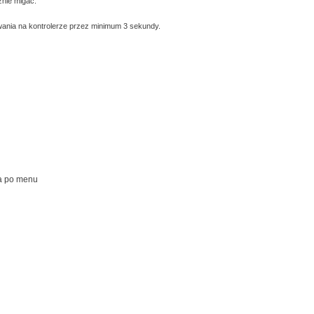
znie migać.
wania na kontrolerze przez minimum 3 sekundy.
a po menu