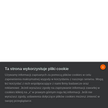
x
Ta strona wykorzystuje pliki cookie
Używamy informacji zapisanych za pomocą plików cookies w celu
zapewnienia maksymalnej wygody w korzystaniu z naszego serwisu. Mogą
też korzystać z nich współpracujące z nami firmy badawcze oraz
reklamowe. Jeżeli wyrażasz zgodę na zapisywanie informacji zawartej w
cookies kliknij na „x” w prawym górnym rogu tej informacji. Jeśli nie
wyrażasz zgody, ustawienia dotyczące plików cookies możesz zmienić w
swojej przeglądarce.