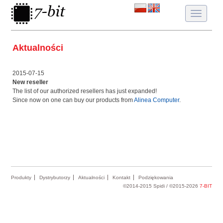
Toggle
navigatio
Aktualności
2015-07-15
New reseller
The list of our authorized resellers has just expanded!
Since now on one can buy our products from
Alinea Computer
.
Produkty
Dystrybutorzy
Aktualności
Kontakt
Podziękowania
©2014-2015 Spidi / ©2015-2026
7-BIT