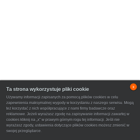
x
Ta strona wykorzystuje pliki cookie
Używamy informacji zapisanych za pomocą plików cookies w celu
zapewnienia maksymalnej wygody w korzystaniu z naszego serwisu. Mogą
też korzystać z nich współpracujące z nami firmy badawcze oraz
reklamowe. Jeżeli wyrażasz zgodę na zapisywanie informacji zawartej w
cookies kliknij na „x” w prawym górnym rogu tej informacji. Jeśli nie
wyrażasz zgody, ustawienia dotyczące plików cookies możesz zmienić w
swojej przeglądarce.