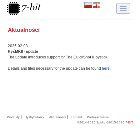
Toggle
navigatio
Aktualności
2026-02-03
RyśMKII - update
The update introduces support for The QuickShot II joystick.
Details and files necessary for the update can be found
here
.
Produkty
Dystrybutorzy
Aktualności
Kontakt
Podziękowania
©2014-2015 Spidi / ©2015-2026
7-BIT