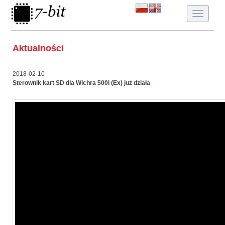
Toggle
navigatio
Aktualności
2018-02-10
Sterownik kart SD dla Wichra 500i (Ex) już działa