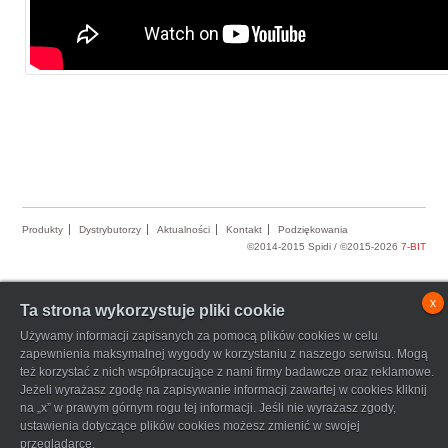
Produkty
Dystrybutorzy
Aktualności
Kontakt
Podziękowania
©2014-2015 Spidi / ©2015-2026
7-BIT
x
Ta strona wykorzystuje pliki cookie
Używamy informacji zapisanych za pomocą plików cookies w celu
zapewnienia maksymalnej wygody w korzystaniu z naszego serwisu. Mogą
też korzystać z nich współpracujące z nami firmy badawcze oraz reklamowe.
Jeżeli wyrażasz zgodę na zapisywanie informacji zawartej w cookies kliknij
na „x” w prawym górnym rogu tej informacji. Jeśli nie wyrażasz zgody,
ustawienia dotyczące plików cookies możesz zmienić w swojej
przeglądarce.