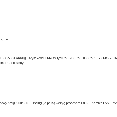
ządzeń.
Amigi 500/500+ obsługującym kości EPROM typu 27C400, 27C800, 27C160, MX29F16
nimum 3 sekundy.
udowy Amigi 500/500+. Obsługuje pełną wersję procesora 68020, pamięć FAST RAM