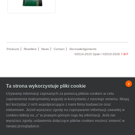
Products
Resellers
News
Contact
Akcnowledgements
©2014-2015 Spidi / ©2015-2026
7-BIT
x
Ta strona wykorzystuje pliki cookie
Używamy informacji zapisanych za pomocą plików cookies w celu
zapewnienia maksymalnej wygody w korzystaniu z naszego serwisu. Mogą
też korzystać z nich współpracujące z nami firmy badawcze oraz
reklamowe. Jeżeli wyrażasz zgodę na zapisywanie informacji zawartej w
cookies kliknij na „x” w prawym górnym rogu tej informacji. Jeśli nie
wyrażasz zgody, ustawienia dotyczące plików cookies możesz zmienić w
swojej przeglądarce.